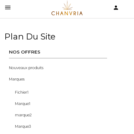


shopping_cart
Plan Du Site
NOS OFFRES
Nouveaux produits
Marques
Fichier1
Marque1
marque2
Marque3