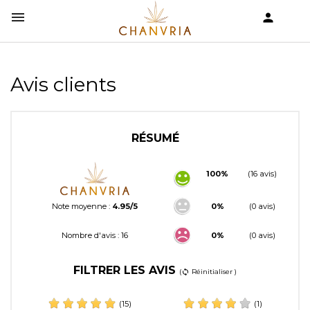


shopping_cart
Avis clients
RÉSUMÉ
100%
(16 avis)
Note moyenne :
4.95/5
0%
(0 avis)
Nombre d'avis : 16
0%
(0 avis)
FILTRER LES AVIS
(
Réinitialiser )
sync
(15)
(1)