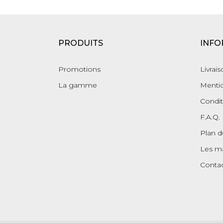
PRODUITS
INFO
Promotions
Livrai
La gamme
Mentio
Condit
F.A.Q.
Plan d
Les m
Conta